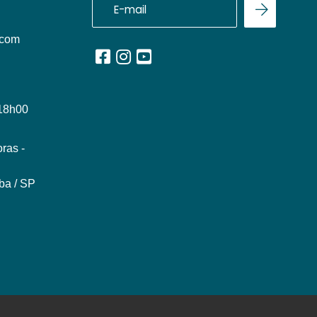
.com
 18h00
ras -
ba / SP