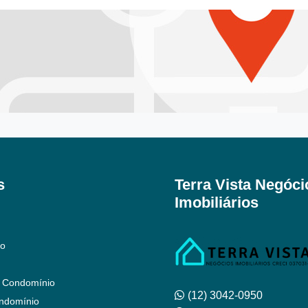
s
Terra Vista Negóci
Imobiliários
to
 Condomínio
(12) 3042-0950
ndomínio