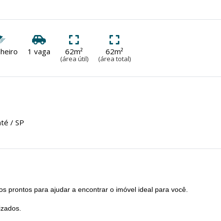
heiro
1 vaga
62m²
62m²
(área útil)
(área total)
té / SP
s prontos para ajudar a encontrar o imóvel ideal para você.
izados.