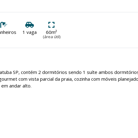
anheiros
1 vaga
60m²
(área útil)
tuba SP, contém 2 dormitórios sendo 1 suíte ambos dormitório
gourmet com vista parcial da praia, cozinha com móveis planejado
 em andar alto.