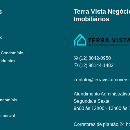
s
Terra Vista Negóci
Imobiliários
to
 Condomínio
(12) 3042-0950
ndomínio
(12) 98144-1482
contato@terravistaimoveis
Atendimento Administrativo
ndomínio
Segunda à Sexta
9h00 às 12h00 - 13h00 às
omercial
Corretores de plantão 24 ho