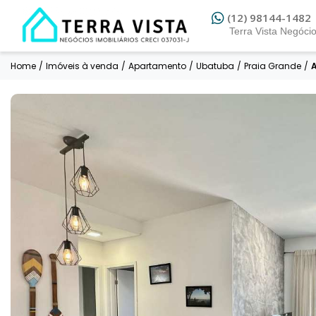
(12) 3042-0950
(12) 98144-1482
Home
/
Imóveis à venda
/
Apartamento
/
Ubatuba
/
Praia Grande
/