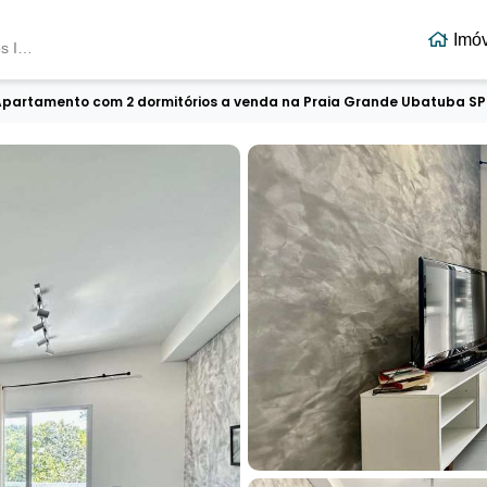
Terra Vista Negócios Imobiliários
Imó
Terra Vista Negócios Imobiliários
Apartamento com 2 dormitórios a venda na Praia Grande Ubatuba SP