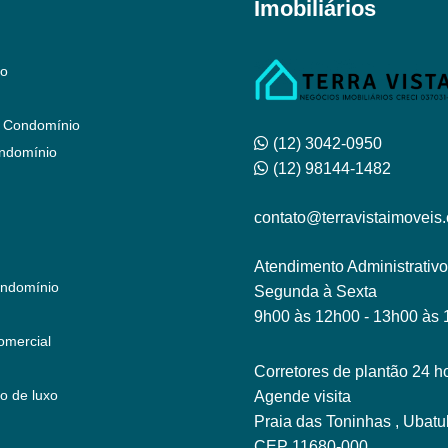
Imobiliários
to
 Condomínio
(12) 3042-0950
ndomínio
(12) 98144-1482
contato@terravistaimoveis
Atendimento Administrativo
ndomínio
Segunda à Sexta
9h00 às 12h00 - 13h00 às
omercial
Corretores de plantão 24 ho
o de luxo
Agende visita
Praia das Toninhas , Ubatu
CEP 11680-000