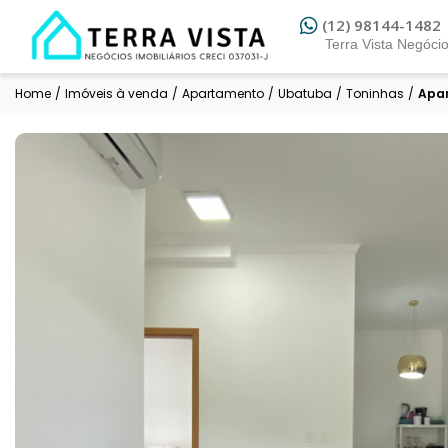
(12) 3042-0950
(12) 98144-1482
Home
/
Imóveis à venda
/
Apartamento
/
Ubatuba
/
Toninhas
/
Apar