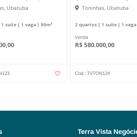
s, Ubatuba
Toninhas, Ubatuba
 1 suíte
| 1 vaga
| 90m²
2 quartos
| 1 suíte
| 1 vaga
Venda
00,00
R$ 580.000,00
N123
Cód.: TVTON124
s
Terra Vista Negóci