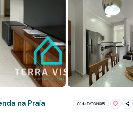
nda na Praia
Cód.: TVTON085