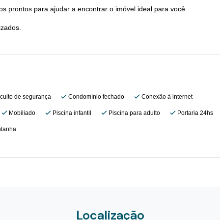
s prontos para ajudar a encontrar o imóvel ideal para você.
izados.
cuito de segurança
Condomínio fechado
Conexão à internet
Mobiliado
Piscina infantil
Piscina para adulto
Portaria 24hs
ntanha
Localização